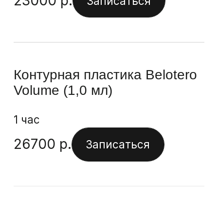
Результаты процедуры
Упругость
Блеск
Биомоделирование
и коррекция
С помощью филлеров восполняем
утраченные объёмы или усиливаем
природную красоту.