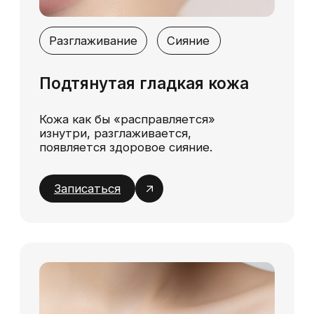
зон коррекции. Перед началом процедуры
проводится консультация, на которой
специалист подробно расскажет о
возможностях контурной пластики и подберет
оптимальный объем препарата.
Результат контурной пластики лица
сохраняется в среднем от 6 до 12 месяцев, в
зависимости от индивидуальных особенностей
организма и используемого филлера.
Повторные процедуры позволяют
поддерживать эффект и корректировать
изменения, вызванные возрастом. Сделать
контурную пластику лица — это возможность
быстро и безболезненно добиться видимых
улучшений внешности.
Отзывы о контурной
пластике лица в Modifique
Пациенты клиники Modifique отмечают, что