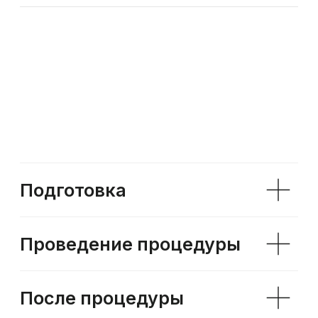
Контурная пластика лица
в Санкт-Петербурге
Контурная пластика лица — это современная
инъекционная процедура, направленная на
коррекцию формы и объемов лица без
хирургического вмешательства. Она
позволяет улучшить овал лица,
скорректировать недостатки, подчеркнуть
черты и вернуть коже молодой и подтянутый
вид. В основе процедуры лежит
использование филлеров на основе
гиалуроновой кислоты, которые вводятся под
кожу для создания желаемого объема и
формы. Контурная пластика лица в клинике
Modifique выполняется квалифицированными
специалистами, что гарантирует безопасность
и естественные результаты.