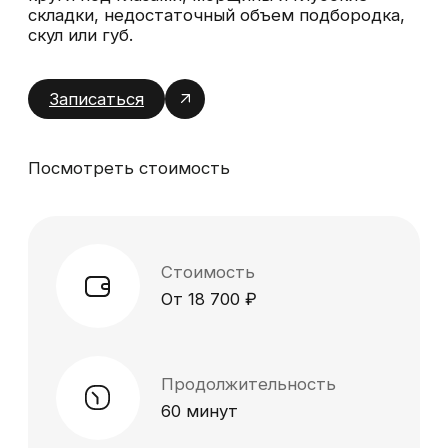
Продолжительность
60 минут
Восстановление
3-4 дня
Кол-во процедур
1-3
Стоимость услуг -
препараты группы Stylage
Контурная пластика Stylage L
Lidocaine BI-SOFT (1,0 мл)
1 час
28000
р.
Записаться