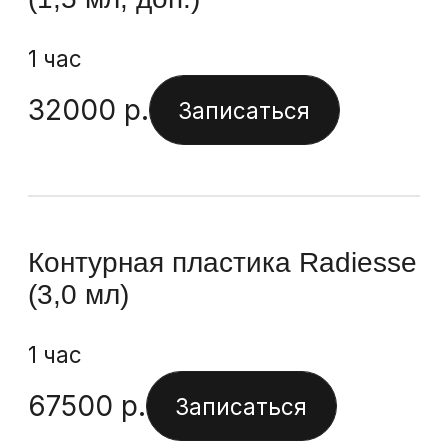
Разглаживание
Сияние
Подтянутая гладкая кожа
Кожа как бы «расправляется»
изнутри, разглаживается,
появляется здоровое сияние.
Записаться