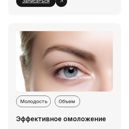
Контурная пластика овала лица помогает
добиться четкости линий и устранить признаки
старения. С помощью филлеров можно
восстановить объем в области скул, подтянуть
кожу, разгладить носогубные складки и
скорректировать подбородок. Процедура
контурной пластики лица позволяет добиться
гармоничного внешнего вида и подчеркнуть
естественную красоту.
Как проходит процедура
контурной пластики лица
Инъекционная контурная пластика лица
начинается с консультации, на которой
специалист оценивает состояние кожи,
обсуждает с клиентом его пожелания и
подбирает подходящий препарат. Процедура