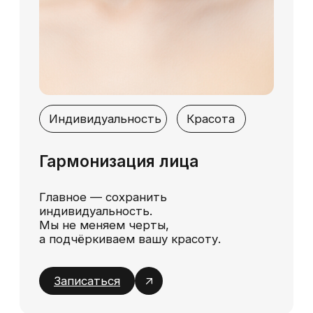
процедура помогает вернуть уверенность в
себе и улучшить качество жизни. Контурная
пластика лица отзывы цены и результаты
подтверждают, что клиника соответствует
самым высоким стандартам. Клиенты хвалят
профессионализм врачей, комфортную
обстановку и индивидуальный подход.
Почему стоит выбрать
клинику Modifique
Клиника Modifique в Санкт-Петербурге
предлагает услуги, которые помогают
сохранить молодость и красоту.
Высококвалифицированные специалисты,
использование сертифицированных
препаратов и современное оборудование
гарантируют безопасность и эффективность
процедур. Цена на контурную пластику лица в
СПб в клинике Modifique доступна и
соответствует качеству предоставляемых
услуг. Обратившись к нам, вы получите