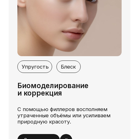
Modifique
Клиника Modifique в Санкт-Петербурге
предоставляет услуги контурной пластики лица
на высшем уровне. Используются только
сертифицированные филлеры ведущих
брендов, которые обеспечивают длительный
эффект и минимальный риск осложнений.
Специалисты клиники имеют многолетний
опыт в инъекционной косметологии и
индивидуально подходят к каждому клиенту,
учитывая его пожелания и особенности
внешности. Контурная пластика лица отзывы
клиентов подчеркивают высокий
профессионализм специалистов и комфортные
условия проведения процедуры.
Контурная пластика овала
лица: что можно
скорректировать