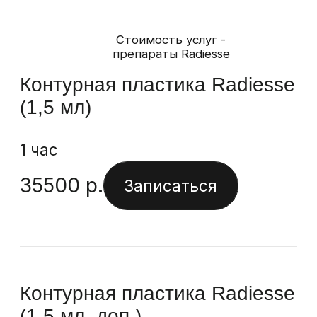
Записаться
Молодость
Объем
Эффективное омоложение
Лицо выглядит моложе за счёт
коррекции возрастных изменений
и добавления объема в необходимые
зоны — подбородок, губы,
носогубные складки.
Записаться