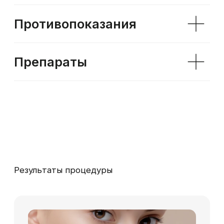
Кому подходит процедура
контурной пластики лица
Контурная пластика лица подходит людям,
которые хотят улучшить внешний вид, не
прибегая к операциям. Процедура
рекомендована для тех, кто сталкивается с
возрастными изменениями, такими как потеря
объема, провисание кожи и появление
морщин. Она также эффективна для
моделирования овала лица, создания
выразительных скул, увеличения объема губ и
устранения асимметрии. Контурная пластика
нижней трети лица особенно востребована
среди пациентов, стремящихся подчеркнуть
линию подбородка и избавиться от эффекта
"второго подбородка".
Преимущества контурной
пластики лица в клинике