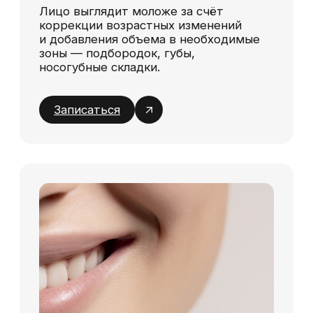
проводится с использованием анестезии и
тончайших игл или канюль, что минимизирует
дискомфорт и риск появления синяков.
Филлеры на основе гиалуроновой кислоты
вводятся в нужные зоны, что позволяет
достичь мгновенного эффекта. Весь процесс
занимает от 30 до 60 минут, а результат
заметен сразу после процедуры.
Эффект и длительность
результата
Цена зависит от объема используемого
препарата и сложности работы. В клинике
Modifique стоимость процедуры начинается от
18 700 рублей за 0,6 мл филлера. Контурная
пластика лица филлерами цена спб может
варьироваться в зависимости от выбранных