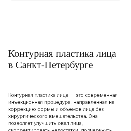
видимые результаты и профессиональный
подход.
Если вы хотите подчеркнуть свою красоту и
добиться гармоничного внешнего вида,
контурная пластика лица — это ваш выбор.
Запишитесь на консультацию в клинику
Modifique и узнайте, как можно преобразить
свою внешность с помощью современных
методик. Мы гарантируем качественный
сервис, профессионализм и результат,
который превзойдет ваши ожидания.
Предложения месяца