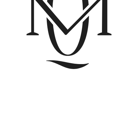
Аппаратная космет
в Санкт-Петербурге
Технологичные методики для выраженного ул
когда важно работать глубже, но без инъекци
Работаем с уплотнением кожи, лифтингом, те
и сосудистыми изменениями. Подбор методи
по индивидуальным критериям — для коррек
с прогнозируемым эффектом.
Записаться
правляемая коррекция качеств