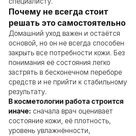
действия — без запугивания и
сложных терминов.
Когда имеет смысл
обратиться к косметологу
Если вы узнаёте себя в нескольких
пунктах и чувствуете, что
домашний уход перестал давать
ожидаемый эффект, логичный
следующий шаг — консультация
врача-косметолога.
На приёме
в клинике
эстетической медицины
MODIFIQUE
врач оценит состояние
кожи, поможет понять, чего ей
действительно не хватает, и
подберёт подходящий формат
ухода или процедур.
Профессиональная диагностика
позволит выстроить
индивидуальный путь без лишних