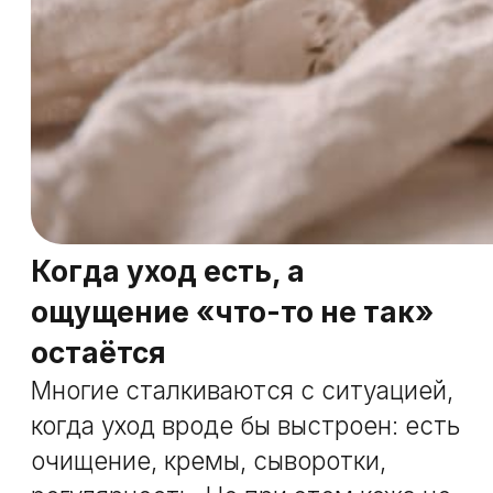
которые не всегда очевидны, но на
них стоит обратить внимание.
Признак 1. Эффект от ухода
держится слишком недолго
Кожа выглядит лучше сразу после
нанесения средств, но через пару
часов ощущение комфорта
пропадает: появляется стянутость,
тусклость или чувство сухости.
Это может говорить о том, что
кожа не удерживает влагу и
ресурса домашнего ухода ей уже
не хватает.
Признак 2. Кожа стала более
чувствительной без явной
причины
Если кожа начала реагировать на
привычные средства, умывание или
смену погоды, хотя раньше такого