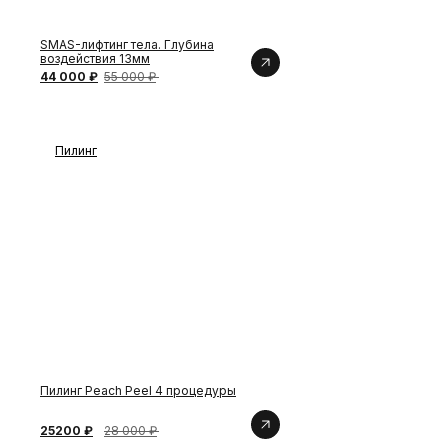
Навигация
SMAS-лифтинг тела. Глубина
воздействия 13мм
Услуги
44 000 ₽
55 000 ₽
Стоимость услуг
Купить сертификат
О клинике
Пилинг
Врачи
Контакты
Блог
Документы
Контакты
Санкт-Петербург, Заставская ул.,
д. 46, корпус 3.
+7 (981) 905-00-19
info@mymodifique.ru
Пилинг Peach Peel 4 процедуры
25200 ₽
28 000 ₽
Остались вопросы?