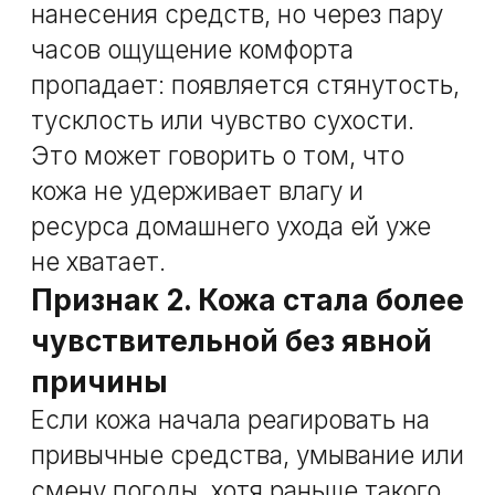
раньше
Нет явных проблем, но и ощущения
ухоженности тоже нет. Кожа стала
менее плотной, менее свежей, как
будто «потеряла тонус», хотя уход
остался тем же.
Это мягкий, но важный сигнал,
который часто остаётся без
внимания.
Признак 5. Вы постоянно
сомневаетесь, «что бы ещё
попробовать»
Если мысли о коже всё чаще
крутятся не вокруг результата, а
вокруг экспериментов — сменить
крем, добавить актив, попробовать
новую сыворотку, — это может
говорить о том, что проблема уже