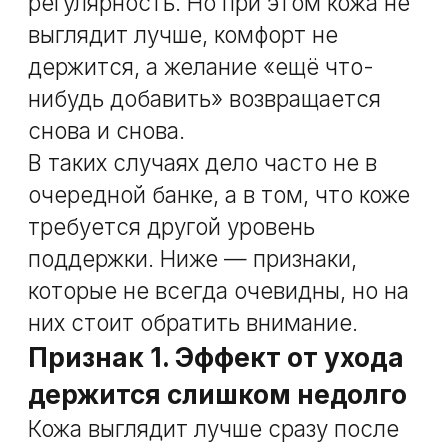
не было — это важный сигнал.
Повышенная чувствительность
часто связана с нарушением
баланса кожи, и простая смена
косметики не всегда решает
проблему.
Признак 3. Внешний вид
кожи не соответствует
общему самочувствию
Вы высыпаетесь, отдыхаете,
следите за собой, но лицо всё
равно выглядит уставшим.
В таких случаях проблема может
быть связана не с образом жизни, а
с качеством кожи и внутренними
процессами, на которые домашний
уход влияет ограниченно.
Признак 4. Кожа выглядит
«нормально», но не так, как