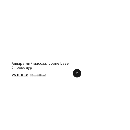
Аппаратный массаж Icoone Laser
5 процедур
25 000 ₽
29 000 ₽