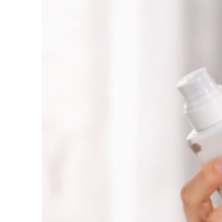
понимания её состояния легко
застрять в бесконечном переборе
средств и не прийти к стабильному
результату.
В косметологии работа строится
иначе:
сначала врач оценивает
состояние кожи, её плотность,
уровень увлажнённости,
чувствительность и реакцию на
внешние факторы. И только после
этого подбираются подходы,
которые помогают не просто
улучшить внешний вид, а
поддержать кожу системно — с
учётом её реальных потребностей.