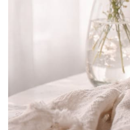
Когда уход есть, а
ощущение «что-то не так»
остаётся
Многие сталкиваются с ситуацией,
когда уход вроде бы выстроен: есть
очищение, кремы, сыворотки,
регулярность. Но при этом кожа не
выглядит лучше, комфорт не
держится, а желание «ещё что-
нибудь добавить» возвращается
снова и снова.
В таких случаях дело часто не в
очередной банке, а в том, что коже
требуется другой уровень
поддержки. Ниже — признаки,