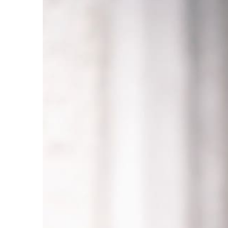
Сомнения и отсутствие понятного
результата — один из самых
частых поводов обратиться к
специалисту.
Почему не всегда стоит
решать это самостоятельно
Домашний уход важен и остаётся
основой, но он не всегда способен
закрыть все потребности кожи. Без