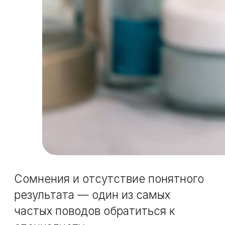
Если хочется сначала спокойно
разобраться, какие варианты
вообще бывают и как работают
разные методы,
подписывайтесь
на наш Telegram-канал.
Там много
информации о конкретных
процедурах и принципах их